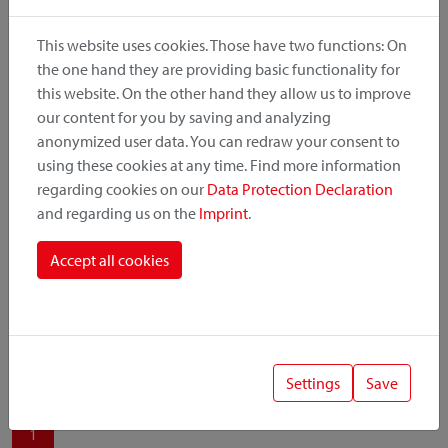
produit, le point de montage et le système de fixation.
This website uses cookies. Those have two functions: On
the one hand they are providing basic functionality for
this website. On the other hand they allow us to improve
our content for you by saving and analyzing
Catégorie de produit
anonymized user data. You can redraw your consent to
using these cookies at any time. Find more information
regarding cookies on our
Data Protection Declaration
Position de montage
and regarding us on the
Imprint
.
Système de fixation
Accept all cookies
Settings
Save
1