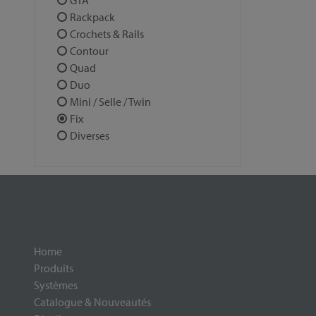
GTA
Rackpack
Crochets & Rails
Contour
Quad
Duo
Mini / Selle / Twin
Fix
Diverses
Home
Produits
Systèmes
Catalogue & Nouveautés