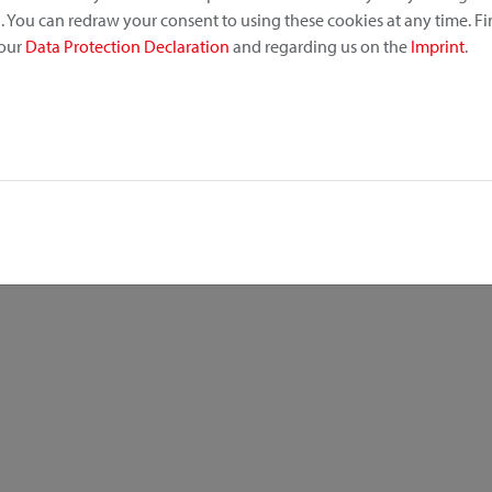
 You can redraw your consent to using these cookies at any time. F
 our
Data Protection Declaration
and regarding us on the
Imprint
.