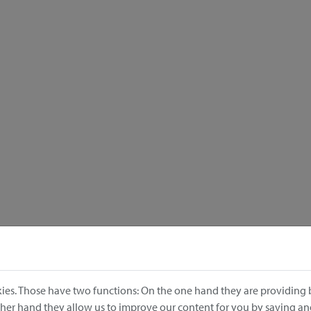
ies. Those have two functions: On the one hand they are providing b
other hand they allow us to improve our content for you by saving a