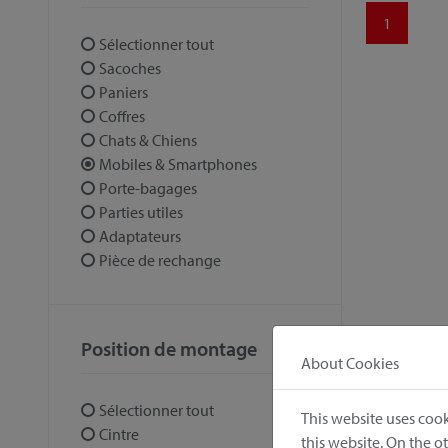
1
Sélectionner tout
Sacoches
Paniers
Coffres
Chats & Chiens
Mobiles & Smartphones
Porte-bagages
Parties utiles
Adaptateurs
Pièce de rechange
Position de montage
About Cookies
Sélectionner tout
This website uses cook
Cintre
this website. On the 