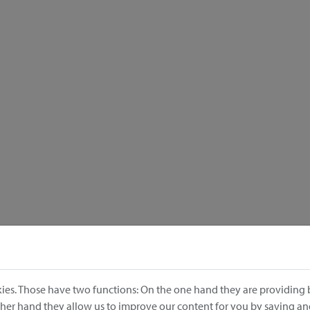
ies. Those have two functions: On the one hand they are providing b
other hand they allow us to improve our content for you by saving a