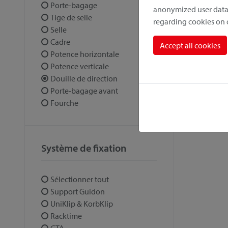
Porte-bagage
anonymized user data.
Tige de selle
regarding cookies on
Selle
Cadre
Accept all cookies
Potence horizontale
Potence verticale
Douille de direction
Porte-bagage avant
Fourche
Système de fixation
Sélectionner tout
Support Guidon
UniKlip & KorbKlip
Racktime