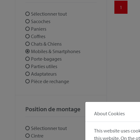
1
Sélectionner tout
Sacoches
Paniers
Coffres
Chats & Chiens
Mobiles & Smartphones
Porte-bagages
Parties utiles
Adaptateurs
Pièce de rechange
Position de montage
About Cookies
Sélectionner tout
This website uses cook
Cintre
this website. On the 