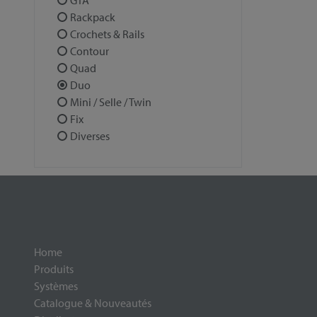
GTA
Rackpack
Crochets & Rails
Contour
Quad
Duo
Mini / Selle / Twin
Fix
Diverses
Home
Produits
Systèmes
Catalogue & Nouveautés