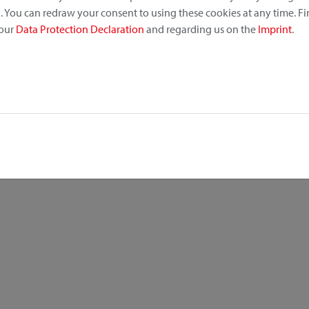
 You can redraw your consent to using these cookies at any time. F
 our
Data Protection Declaration
and regarding us on the
Imprint
.