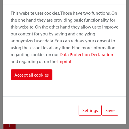
produit, le point de montage et le système de fixation.
This website uses cookies. Those have two functions: On
the one hand they are providing basic functionality for
this website. On the other hand they allow us to improve
our content for you by saving and analyzing
Catégorie de produit
anonymized user data. You can redraw your consent to
using these cookies at any time. Find more information
regarding cookies on our
Data Protection Declaration
Position de montage
and regarding us on the
Imprint
.
Système de fixation
Accept all cookies
Settings
Save
1