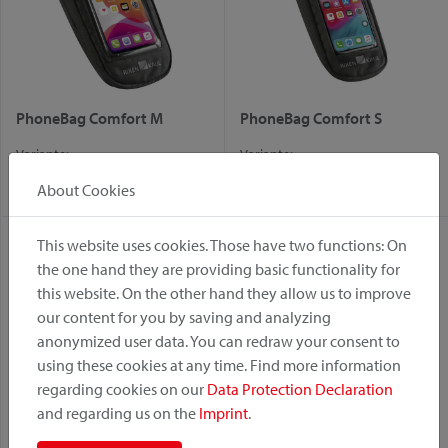
PhoneBag Comfort M
PhoneBag Comfort S
Variante:
Variante:
Adaptateur Quad Mini
Adaptateur Quad Mini
About Cookies
This website uses cookies. Those have two functions: On
the one hand they are providing basic functionality for
this website. On the other hand they allow us to improve
our content for you by saving and analyzing
anonymized user data. You can redraw your consent to
using these cookies at any time. Find more information
regarding cookies on our
Data Protection Declaration
and regarding us on the
Imprint
.
PhoneBag Light M
PhoneBag Light S