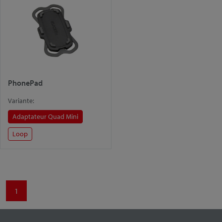
PhonePad
Variante:
Adaptateur Quad Mini
Loop
1