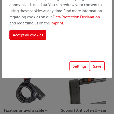
anonymized user data. You can redraw your consent to
using these cookies at any time. Find more information
regarding cookies on our
Data Protection Declaration
and regarding us on the
Imprint
.
Adaptateur Mini
Bottleklick
Accept all cookies
Variante:
Variante:
Adaptateur Mini
Adaptateur Mini
Settings
Save
Fixation antivol à cable –
Support Antivol en U – sur