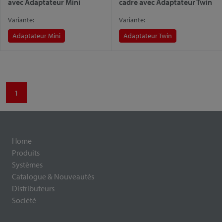
avec Adaptateur Mini
cadre avec Adaptateur Twin
Variante:
Variante:
Adaptateur Mini
Adaptateur Twin
1
Home
Produits
Systèmes
Catalogue & Nouveautés
Distributeurs
Société