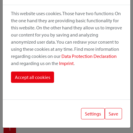
produit, le point de montage et le système de fixation.
This website uses cookies. Those have two functions: On
the one hand they are providing basic functionality for
this website. On the other hand they allow us to improve
our content for you by saving and analyzing
Catégorie de produit
anonymized user data. You can redraw your consent to
using these cookies at any time. Find more information
regarding cookies on our
Data Protection Declaration
Position de montage
and regarding us on the
Imprint
.
Système de fixation
Accept all cookies
Settings
Save
1